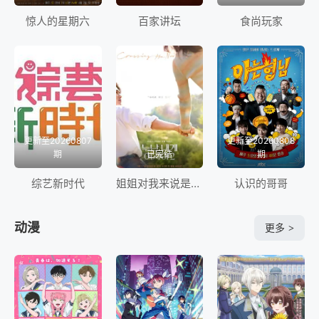
惊人的星期六
百家讲坛
食尚玩家
更新至20260807
更新至20260808
期
已完结
期
综艺新时代
姐姐对我来说是女人2
认识的哥哥
动漫
更多
>