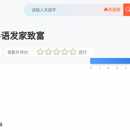
热搜榜
兽语发家致富
给影片评分：
还行
很差
较差
还行
推荐
力荐
幕