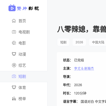
首页
八零辣媳，靠
电视剧
短剧
2026
中国大陆
电影
动漫
状态：
已完结
综艺
主演：
李尤＆谢瀚杰
短剧
导演：
年代：
2026
体育
时长：
120分钟
榜单
语言字幕：
国语对白 中文字