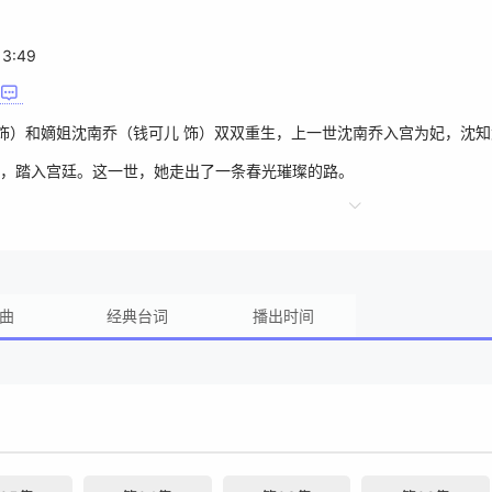
13:49
 饰）和嫡姐沈南乔（钱可儿 饰）双双重生，上一世沈南乔入宫为妃，沈
，踏入宫廷。这一世，她走出了一条春光璀璨的路。
曲
经典台词
播出时间