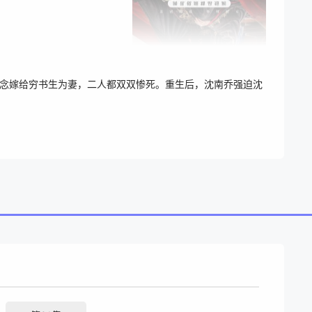
知念嫁给穷书生为妻，二人都双双惨死。重生后，沈南乔强迫沈