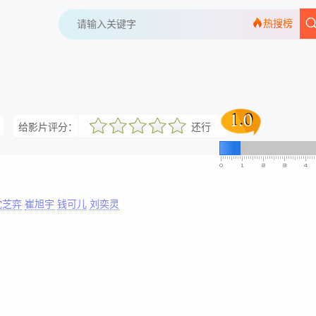
热搜榜
1.0
1.0
给影片评分：
还行
很差
较差
还行
推荐
力荐
沈芝弈
崔旭宇
钱可儿
刘奕灵