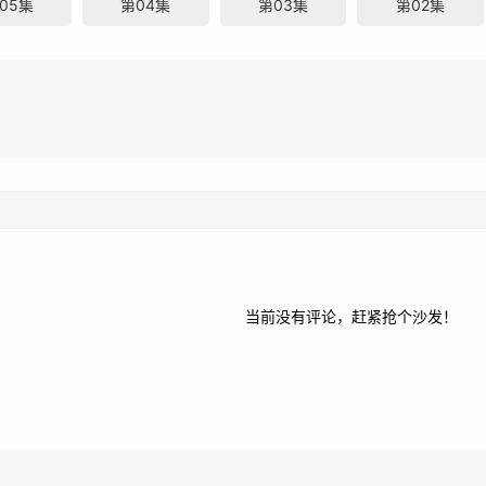
05集
第04集
第03集
第02集
当前没有评论，赶紧抢个沙发！