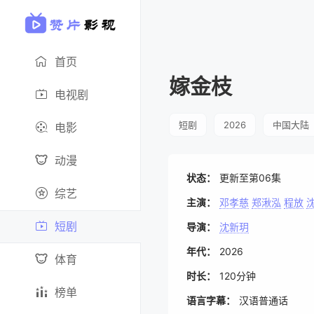
首页
嫁金枝
电视剧
短剧
2026
中国大陆
电影
动漫
状态：
更新至第06集
综艺
主演：
邓孝慈
郑湫泓
程放
短剧
导演：
沈新玥
年代：
2026
体育
时长：
120分钟
榜单
语言字幕：
汉语普通话