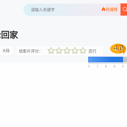
热搜榜
抢回家
4.0
4.0
大陆
给影片评分：
还行
很差
较差
还行
推荐
力荐