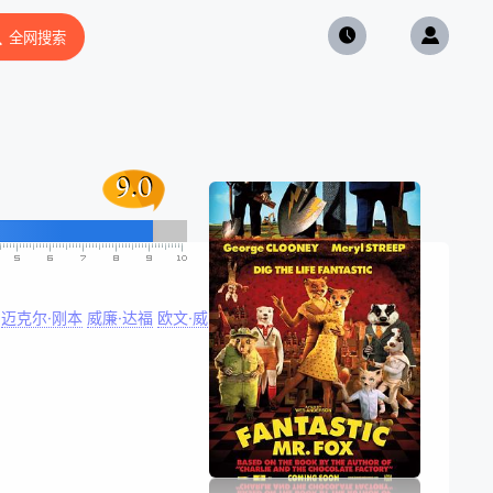
全网搜索
9.0
9.0
迈克尔·刚本
威廉·达福
欧文·威