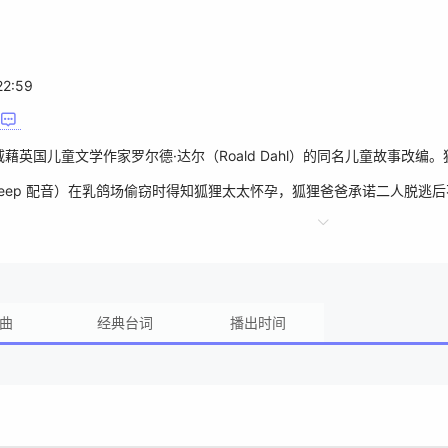
22:59
儿童文学作家罗尔德·达尔（Roald Dahl）的同名儿童故事改编。狐狸爸爸
 Streep 配音）在乳鸽场偷窃时得知狐狸太太怀孕，狐狸爸爸承诺二人脱逃后不
位于养鸡场、火腿商和苹果酒三农场主地界上的树屋。一心想成为运动员的狐狸儿子
弗森（艾瑞克·蔡斯·安德森 Eric Chase Anderson 配音）
e Wolodarsky 配音）秘密对三农场主再行偷窃，直到引来一场人和动
曲
经典台词
播出时间
获拉斯维加斯、洛杉矶、纽约和多伦多影评人协会的最佳动画片奖，及旧