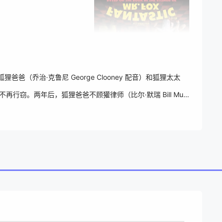
（乔治·克鲁尼 George Clooney 配音）和狐狸太太
再行窃。两年后，狐狸爸爸不顾獾律师（比尔·默瑞 Bill Murr
艾什（詹森·舒瓦兹曼 Jason Schwartzman 配
又妒又恨；而狐狸爸爸则再次按奈不住，联合树屋管理员负鼠凯利（华莱
物的殊死大战…… 本片被提名英国电影电视工会最佳动画片及最佳音
金山和圣地亚哥影评人协会最佳改编剧本奖。