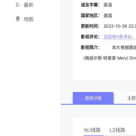
最新
语言字幕：
英语
国家地区：
美国
地图
更新时间：
2022-10-26 22:
影视评论：
当前有
0
条评论，
影视简介：
本片根据挪威藉英国
（梅丽尔斯·特里普 Meryl
ay 配音）的反对，执意购入了
音）对新搬来暂住的表兄克里斯托
士·沃勒德斯基 Wallac
视频详细
主题
乐奖和金球奖最佳动画片，并
WJ线路
LZ线路