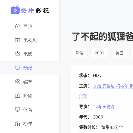
首页
了不起的狐狸
电视剧
动漫
2009
美国
电影
动漫
状态：
HD /
综艺
主演：
乔治·克鲁尼
梅丽尔·
短剧
尔逊
导演：
韦斯·安德森
体育
年代：
2009
榜单
集数时长：
每集45分钟