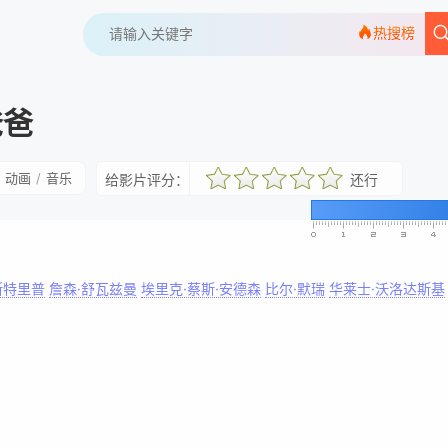
热搜榜
爸爸
动画
/
音乐
给影片评分：
还行
很差
较差
还行
推荐
力荐
斯特里普
詹森·舒瓦兹曼
埃里克·蔡斯·安德森
比尔·默瑞
华莱士·沃洛达斯基