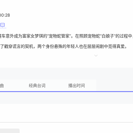
00:28
撞车意外成为富家女梦琪的“宠物蛇管家”。在照顾宠物蛇“白娘子”的过程
了戳穿谎言的契机，两个身份悬殊的年轻人也在层层闹剧中觅得真爱。
曲
经典台词
播出时间