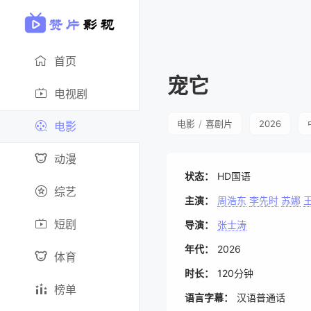
首页
宠它
电视剧
电影
/
喜剧片
2026
电影
动漫
状态：
HD国语
综艺
主演：
周浩东
李先时
苏娜
短剧
导演：
张士涛
年代：
2026
体育
时长：
120分钟
榜单
语言字幕：
汉语普通话