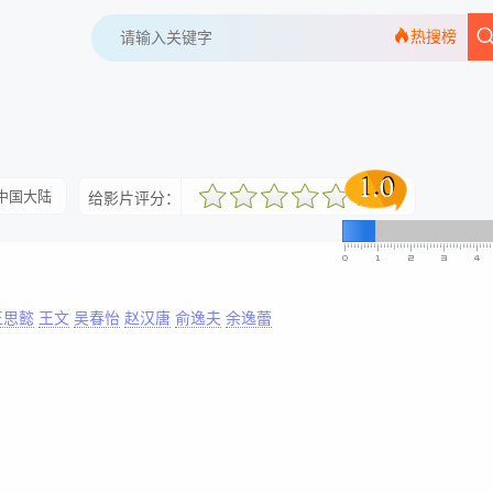
热搜榜
1.0
1.0
中国大陆
给影片评分：
还行
很差
较差
还行
推荐
力荐
王思懿
王文
吴春怡
赵汉唐
俞逸夫
余逸蕾