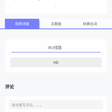
orcycle maniac. As their shared fear grows, the killer's ra
mpage continues, leaving them both questioning who the
视频详细
主题曲
经典台词
real monster is.
WJ线路
HD
评论