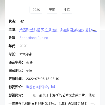
2020
英国
生活
状态：
HD
主演：
卡洛斯·卡瓦略
劳拉·让·马什
Sumit
Chakravarti
Eleonora
C
导演：
Sebastiano
Pupino
年代：
2020
时长：
120分钟
语言字幕：
英语
国家地区：
英国
更新时间：
2022-07-05 18:03:10
影视评论：
当前有
0
条评论，
影视简介：
是一部关于卡洛斯的艺术之家故事片，他是
一位住在伦敦的受折磨的艺术家。卡洛斯遇到维罗妮卡，一