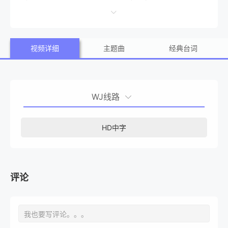
起初不以为然，但很快他也陷入危险中…… 本片是部70
年代政治题材的影片，它让我们一睹了政治权力之争的幕后
视频详细
主题曲
经典台词
玄机，全片气氛控制极好，情节扣人心弦，结尾更是出人意
料。华伦·比提荣获1992年金球奖最佳男演员。
WJ线路
HD中字
评论