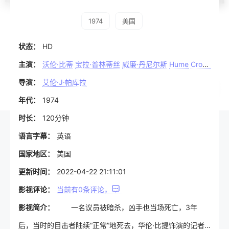
1974
美国
状态：
HD
主演：
沃伦·比蒂
宝拉·普林蒂丝
威廉·丹尼尔斯
Hume
Cronyn
导演：
艾伦·J·帕库拉
年代：
1974
时长：
120分钟
语言字幕：
英语
国家地区：
美国
更新时间：
2022-04-22 21:11:01
影视评论：
当前有
0
条评论，
影视简介：
一名议员被暗杀，凶手也当场死亡，3年
后，当时的目击者陆续“正常”地死去，华伦·比提饰演的记者