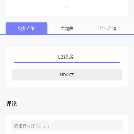
名土耳其女子的爱情故事。 波多尔斯基将在电影中出演
自己，目前他已经在科隆完成了场景拍摄，这部电影计划将
视频详细
主题曲
经典台词
于2015年10月22日在德国上映。
LZ线路
HD中字
评论