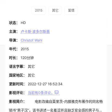
2015
其它
爱情
状态：
HD
主演：
卢卡斯·波多尔斯基
导演：
Christof
Wahl
年代：
2015
时长：
120分钟
语言字幕：
其它
国家地区：
其它
更新时间：
2022-12-27 16:52:34
影视评论：
当前有
0
条评论，
影视简介：
电影改编自莫里茨-内滕雅克布著作的同名畅
销书“男子汉”，该书讲述一名羞涩并且缺乏安全感的男子与一